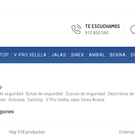
TE ESCUCHAMOS
910 850 040
ETOP
V-PRO VELILLA
JALAS
SINEX
ANIBAL
BEKINA
D
o
de seguridad
Botas de seguridad
Zuecos de seguridad
Deportivos de
ter
Robusta
Safetop
V-Pro Velilla
Jalas
Sinex
Anibal
gories
Hay 518 productos.
Ordenar 