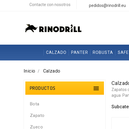
Contacte con nosotros
pedidos@rinodrill.eu
CALZADO
PANTER
ROBUSTA
SAF
Inicio
Calzado
Calzad
PRODUCTOS

Zapatos 
agua
Pan
Bota
Subcate
Zapato
Zueco