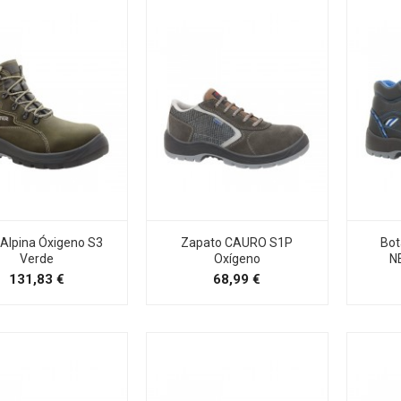
 Alpina Óxigeno S3
Zapato CAURO S1P
Bot
Verde
Oxígeno
N
Precio
Precio
131,83 €
68,99 €