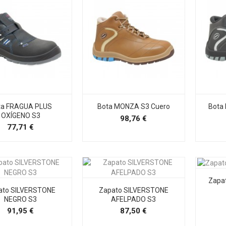
ta FRAGUA PLUS
Bota MONZA S3 Cuero
Bota
OXÍGENO S3
Precio
98,76 €
Precio
77,71 €
Zapa
ato SILVERSTONE
Zapato SILVERSTONE
NEGRO S3
AFELPADO S3
Precio
Precio
91,95 €
87,50 €