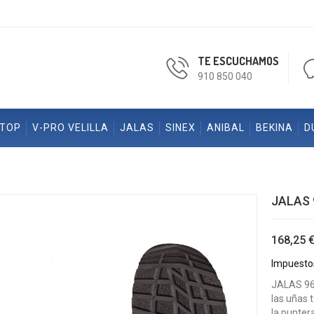
TE ESCUCHAMOS
910 850 040
ETOP
V-PRO VELILLA
JALAS
SINEX
ANIBAL
BEKINA
D
JALAS 
168,25 
Impuestos
JALAS 961
las uñas 
la punter