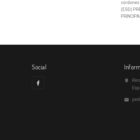
cordones 
(ESD) PRE
PRINCIPAL
Social
Inform
Rino

Esp
ped
