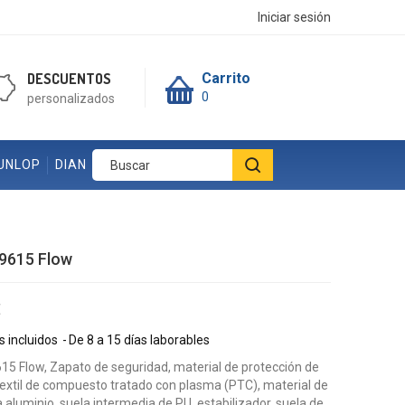
Iniciar sesión
DESCUENTOS
Carrito
0
personalizados
UNLOP
DIAN
9615 Flow
€
 incluidos
De 8 a 15 días laborables
5 Flow, Zapato de seguridad, material de protección de
textil de compuesto tratado con plasma (PTC), material de
a aluminio, suela intermedia de PU, estabilizador, suela de