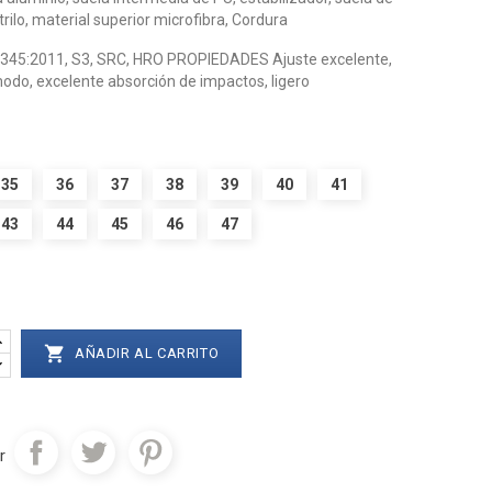
rilo, material superior microfibra, Cordura
0345:2011, S3, SRC, HRO PROPIEDADES Ajuste excelente,
odo, excelente absorción de impactos, ligero
35
36
37
38
39
40
41
43
44
45
46
47

AÑADIR AL CARRITO
r