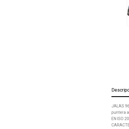
Descrip
JALAS 961
puntera a
EN ISO 20
CARACTERÍ