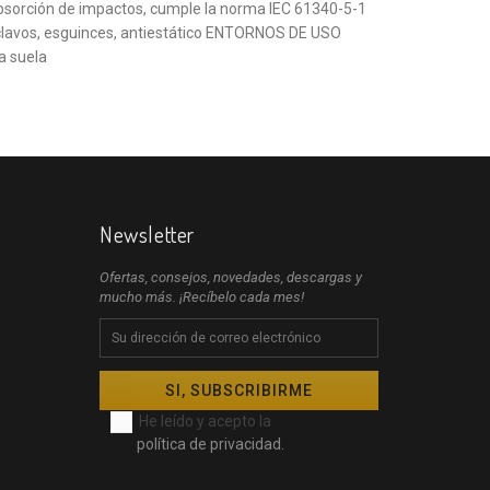
absorción de impactos, cumple la norma IEC 61340-5-1
 clavos, esguinces, antiestático ENTORNOS DE USO
la suela
Newsletter
Ofertas, consejos, novedades, descargas y
mucho más. ¡Recíbelo cada mes!
He leído y acepto la
política de privacidad.