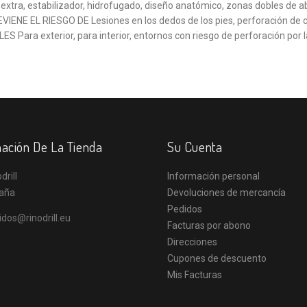
extra, estabilizador, hidrofugado, diseño anatómico, zonas dobles de 
VIENE EL RIESGO DE Lesiones en los dedos de los pies, perforación de
ES Para exterior, para interior, entornos con riesgo de perforación por 
ación De La Tienda
Su Cuenta
drill
Información personal
aña
Devoluciones de mercancía
Pedidos
idos@rinodrill.eu
Facturas por abono
Direcciones
Cupones de descuento
Mis Facturas