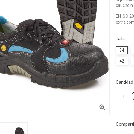
caucho nit
EN ISO 2
extra cóm
Talla
34
42
Cantidad

Comparti