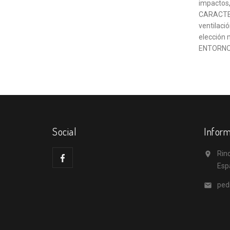
impactos,
CARACTERÍ
ventilaci
elección 
ENTORNOS 
Social
Inform
Rino

Esp
ped
