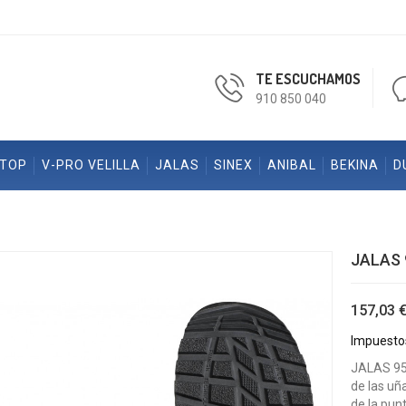
TE ESCUCHAMOS
910 850 040
ETOP
V-PRO VELILLA
JALAS
SINEX
ANIBAL
BEKINA
D
JALAS 
157,03 
Impuestos
JALAS 951
de las uñ
de la pun