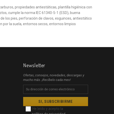
arburos, propiedades antiestáticas, plantilla higiénica con
actos, cumple la norma IEC 61340-5-1 (ESD), buena
 los pies, perforación de clavos, esguinces, antiestático
por la suela, entornos secos, entornos limpios
Newsletter
Ofertas, consejos, novedades, descargas y
mucho más. ¡Recíbelo cada mes!
He leído y acepto la