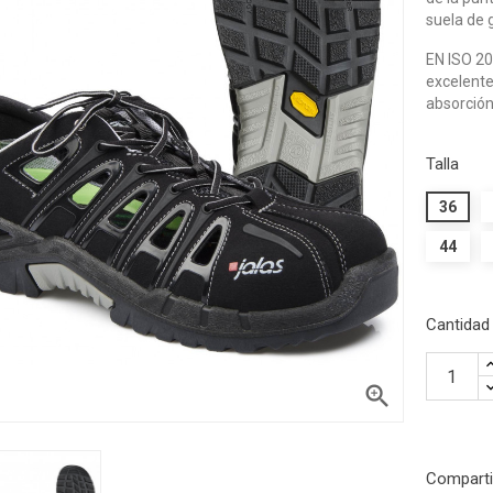
suela de g
EN ISO 2
excelente
absorción
Talla
36
44
Cantidad

Comparti