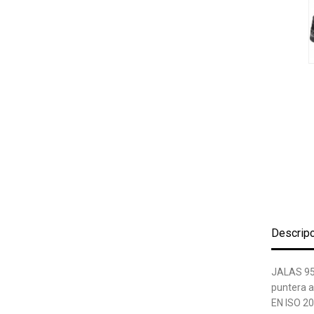
Descrip
JALAS 951
puntera a
EN ISO 20