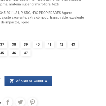
oma, material superior microfibra, textil
0345:2011, S1, P, SRC, HRO PROPIEDADES Agarre
, ajuste excelente, extra cómodo, transpirable, excelente
 de impactos, ligero
37
38
39
40
41
42
43
45
46
47

AÑADIR AL CARRITO
r