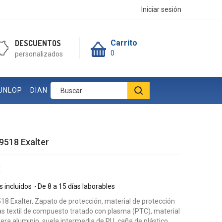
Iniciar sesión
DESCUENTOS
Carrito
0
personalizados
UNLOP
DIAN
9518 Exalter
€
 incluidos
De 8 a 15 días laborables
8 Exalter, Zapato de protección, material de protección
as textil de compuesto tratado con plasma (PTC), material
tera aluminio, suela intermedia de PU, caña de plástico,