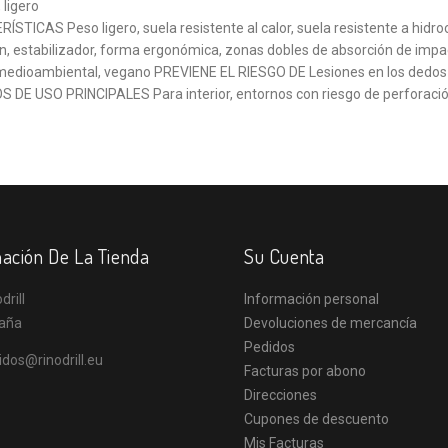
 ligero
STICAS Peso ligero, suela resistente al calor, suela resistente a hidroc
ón, estabilizador, forma ergonómica, zonas dobles de absorción de imp
medioambiental, vegano PREVIENE EL RIESGO DE Lesiones en los dedos de
DE USO PRINCIPALES Para interior, entornos con riesgo de perforación 
ación De La Tienda
Su Cuenta
drill
Información personal
aña
Devoluciones de mercancía
Pedidos
idos@rinodrill.eu
Facturas por abono
Direcciones
Cupones de descuento
Mis Facturas