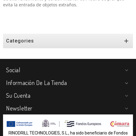
evita la entrada de objetos extraños.

Categories
Social

Información De La Tienda

Su Cuenta

Newsletter

RINODRILL TECHNOLOGIES, S.L., ha sido beneficiario de Fondos