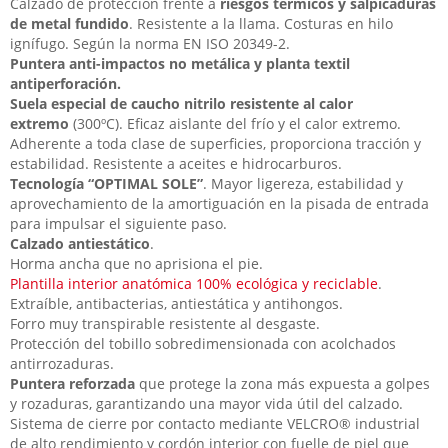
Calzado de protección frente a
riesgos térmicos y salpicaduras
de metal fundido
. Resistente a la llama. Costuras en hilo
ignífugo. Según la norma EN ISO 20349-2.
Puntera anti-impactos no metálica y
planta textil
antiperforación.
Suela especial de
caucho nitrilo resistente al calor
extremo
(300ºC). Eficaz aislante del frío y el calor extremo.
Adherente a toda clase de superficies, proporciona tracción y
estabilidad. Resistente a aceites e hidrocarburos.
Tecnología “OPTIMAL SOLE”
. Mayor ligereza, estabilidad y
aprovechamiento de la amortiguación en la pisada de entrada
para impulsar el siguiente paso.
Calzado antiestático
.
Horma ancha que no aprisiona el pie.
Plantilla interior anatómica 100% ecológica y reciclable
.
Extraíble, antibacterias, antiestática y antihongos.
Forro muy transpirable resistente al desgaste.
Protección del tobillo sobredimensionada con acolchados
antirrozaduras.
Puntera reforzada
que protege la zona más expuesta a golpes
y rozaduras, garantizando una mayor vida útil del calzado.
Sistema de cierre por contacto mediante VELCRO® industrial
de alto rendimiento y cordón interior con fuelle de piel que