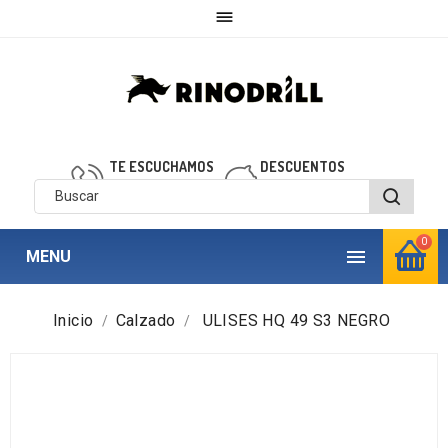

TE ESCUCHAMOS
DESCUENTOS
910 850 040
personalizados
0

MENU
Inicio
Calzado
ULISES HQ 49 S3 NEGRO