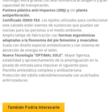
hidrófugo, extra gruesa, con alta resistencia al desgarro y gran
capacidad de transpiración.
Puntera plástica anti-impactos (200J) y
sin
planta
antiperforación.
Certificado OEKO-TEX
. Los tejidos utilizados para confeccionar
este calzado están exentos de sustancias que puedan ser
nocivas para las personas o el medio ambiente.
Amplio tallaje de fabricación con
hormas ergonómicas
adaptadas a la fisonomía del pie femenino y masculino
.
Suela con diseño especial antideslizante y con sistema de
absorción de energía en el talón.
Nueva Tecnología “OPTIMAL SOLE”
. Mayor ligereza,
estabilidad y aprovechamiento de la amortiguación en la
pisada de entrada para impulsar el siguiente paso.
Plantilla antiestática completa y antibacteriana.
Protección del tobillo sobredimensionada con acolchados
antirrozaduras.
También Podría Interesarle