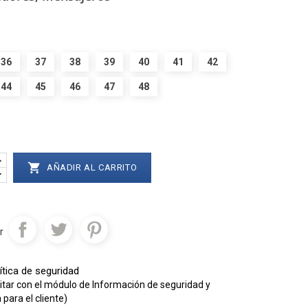
36
37
38
39
40
41
42
44
45
46
47
48

AÑADIR AL CARRITO
r
ítica de seguridad
itar con el módulo de Información de seguridad y
para el cliente)