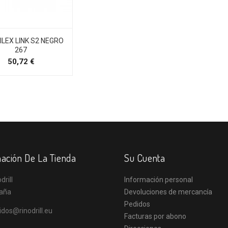
ILEX LINK S2 NEGRO
267
Precio
50,72 €
ación De La Tienda
Su Cuenta
drill
Información personal
aña
Devoluciones de mercancía
Pedidos
idos@rinodrill.eu
Facturas por abono