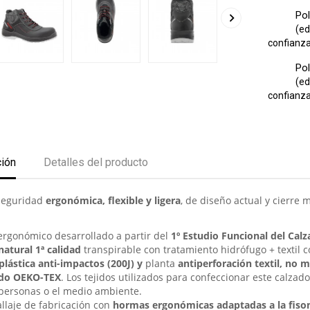
Pol

(ed
confianza 
Pol
(ed
confianza 
ción
Detalles del producto
seguridad
ergonómica, flexible y ligera
, de diseño actual y cierre
ergonómico desarrollado a partir del
1º Estudio Funcional del Cal
 natural 1ª calidad
transpirable con tratamiento hidrófugo + textil co
plástica anti-impactos (200J) y
planta
antiperforación textil, no m
ado OEKO-TEX
. Los tejidos utilizados para confeccionar este calza
 personas o el medio ambiente.
allaje de fabricación con
hormas ergonómicas adaptadas a la fiso