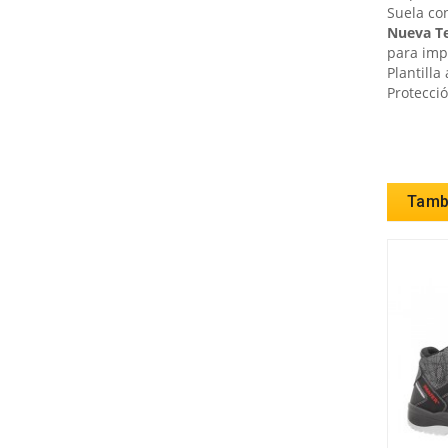
Suela con
Nueva T
para imp
Plantilla
Protecci
Tambi