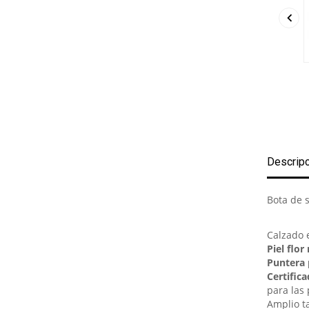

Descrip
Bota de 
Calzado 
Piel flor
Puntera 
Certific
para las
Amplio t