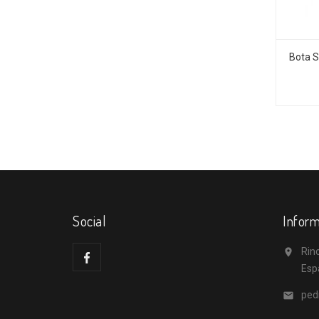
Bota S
Social
Inform
Rino

Esp
ped
