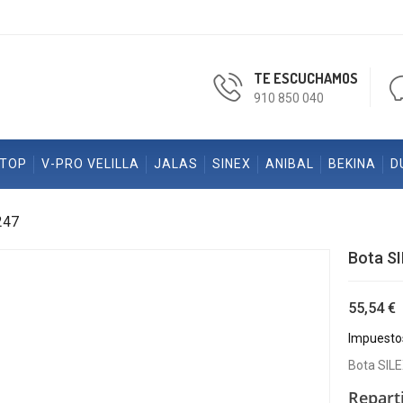
TE ESCUCHAMOS
910 850 040
ETOP
V-PRO VELILLA
JALAS
SINEX
ANIBAL
BEKINA
D
247
Bota S
55,54 €
Impuestos
Bota SIL
Repart