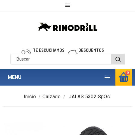

TE ESCUCHAMOS
DESCUENTOS
910 850 040
personalizados
0

MENU
Inicio
Calzado
JALAS 5302 SpOc