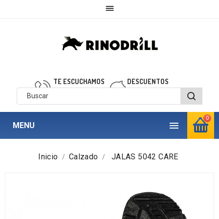

TE ESCUCHAMOS
DESCUENTOS
910 850 040
personalizados
0

MENU
Inicio
Calzado
JALAS 5042 CARE