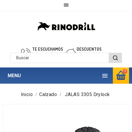

TE ESCUCHAMOS
DESCUENTOS
910 850 040
personalizados
0

MENU
Inicio
Calzado
JALAS 3305 Drylock