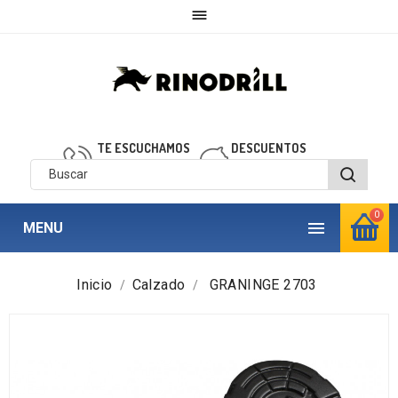

TE ESCUCHAMOS
DESCUENTOS
910 850 040
personalizados
0

MENU
Inicio
Calzado
GRANINGE 2703