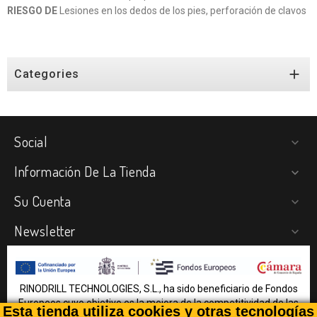
RIESGO DE
Lesiones en los dedos de los pies, perforación de clavos

Categories
Social

Información De La Tienda

Su Cuenta

Newsletter

RINODRILL TECHNOLOGIES, S.L., ha sido beneficiario de Fondos
Europeos cuyo objetivo es la mejora de la competitividad de las
Esta tienda utiliza cookies y otras tecnologías
PYMES, y gracias al cual ha puesto en marcha un Plan de Acción