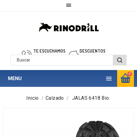

TE ESCUCHAMOS
DESCUENTOS
910 850 040
personalizados
0

MENU
Inicio
Calzado
JALAS 6418 Bio