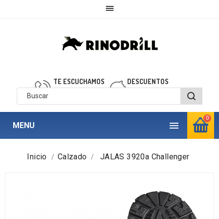

TE ESCUCHAMOS
DESCUENTOS
910 850 040
personalizados
0

MENU
Inicio
Calzado
JALAS 3920a Challenger