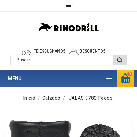

TE ESCUCHAMOS
DESCUENTOS
910 850 040
personalizados
0

MENU
Inicio
Calzado
JALAS 3780 Foods