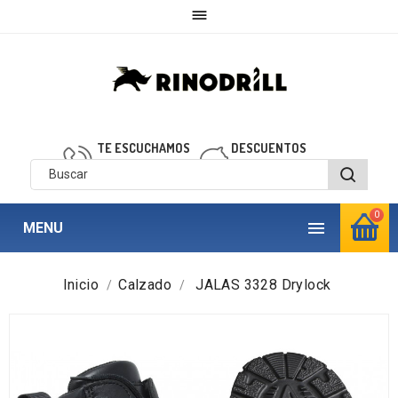

TE ESCUCHAMOS
DESCUENTOS
910 850 040
personalizados
0

MENU
Inicio
Calzado
JALAS 3328 Drylock