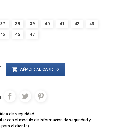
37
38
39
40
41
42
43
45
46
47

AÑADIR AL CARRITO
r
ítica de seguridad
itar con el módulo de Información de seguridad y
para el cliente)