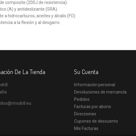
de composite (200J de resistencia).
tico (A) y antideslizante (SRA).
e a hidrocarburos, aceites y álcalis (FO).
stencia a la flexión y al desgarro.
ación De La Tienda
Su Cuenta
drill
Información personal
aña
Devoluciones de mercancía
Pedidos
idos@rinodrill.eu
Facturas por abono
Direcciones
Cupones de descuento
Mis Facturas