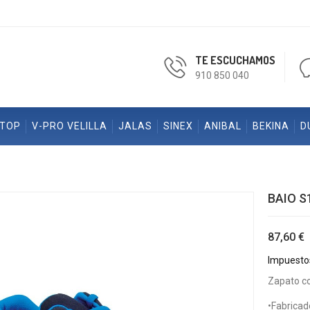
TE ESCUCHAMOS
910 850 040
ETOP
V-PRO VELILLA
JALAS
SINEX
ANIBAL
BEKINA
D
BAIO S
87,60 €
Impuestos
Zapato co
•Fabricad