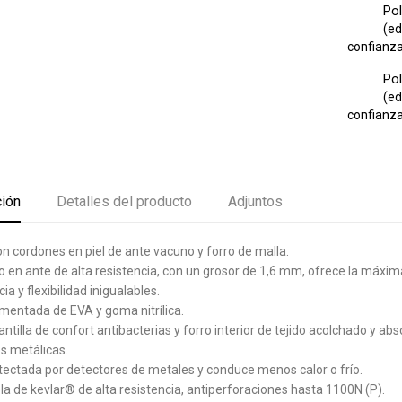
Pol
(ed
confianza 
Pol
(ed
confianza 
ción
Detalles del producto
Adjuntos
n cordones en piel de ante vacuno y forro de malla.
o en ante de alta resistencia, con un grosor de 1,6 mm, ofrece la máxima 
ia y flexibilidad inigualables.
mentada de EVA y goma nitrílica.
ntilla de confort antibacterias y forro interior de tejido acolchado y ab
es metálicas.
tectada por detectores de metales y conduce menos calor o frío.
la de kevlar® de alta resistencia, antiperforaciones hasta 1100N (P).