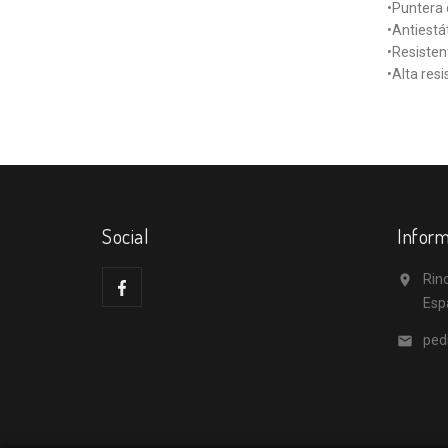
•Puntera 
•Antiestá
•Resistent
•Alta resi
Social
Inform
Rino

Esp
ped
