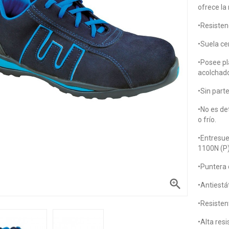
ofrece la 
•Resistenc
•Suela ce
•Posee pla
acolchado
•Sin part
•No es de
o frío.
•Entresue
1100N (P)
•Puntera 

•Antiestát
•Resistent
•Alta resi