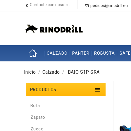
Contacte con nosotros
pedidos@rinodrill.eu
CALZADO
PANTER
ROBUSTA
SAF
Inicio
Calzado
BAIO S1P SRA
PRODUCTOS

Bota
Zapato
Zueco