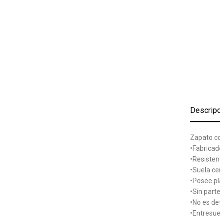
Descrip
Zapato co
•Fabricad
•Resistenc
•Suela ce
•Posee pla
•Sin part
•No es de
•Entresue