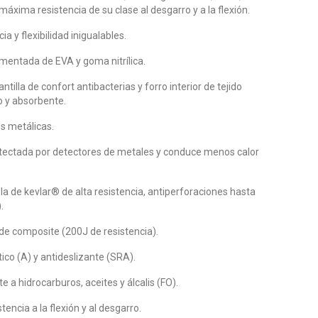
máxima resistencia de su clase al desgarro y a la flexión.
ia y flexibilidad inigualables.
mentada de EVA y goma nitrílica.
ntilla de confort antibacterias y forro interior de tejido
 y absorbente.
es metálicas.
tectada por detectores de metales y conduce menos calor
la de kevlar® de alta resistencia, antiperforaciones hasta
.
de composite (200J de resistencia).
ico (A) y antideslizante (SRA).
e a hidrocarburos, aceites y álcalis (FO).
stencia a la flexión y al desgarro.