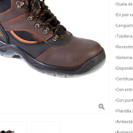
•Suela de
•En piel 
•Lengüeta
•Tobiller
•Revestim
•Sistema d
•Disponib
•Certifica
•Con entr
•Con punt

•Plantilla
•Antiestát
•Antidesl