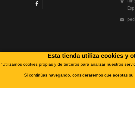
Rino

Esp
ped

Esta tienda utiliza cookies y 
"Utilizamos cookies propias y de terceros para analizar nuestros servi
Si continúas navegando, consideraremos que aceptas su u
RINODRILL TECHNOLOGIES, S.L., ha sido beneficiari
un Plan de Acción con el objetivo de reforzar la
Digital de 
Aviso legal
Sobre nosotros
Pa