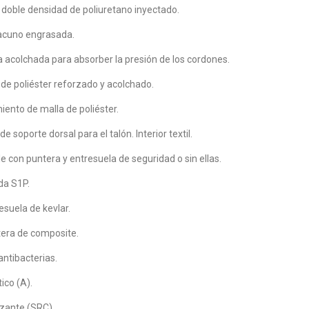
 doble densidad de poliuretano inyectado.
vacuno engrasada.
 acolchada para absorber la presión de los cordones.
a de poliéster reforzado y acolchado.
iento de malla de poliéster.
e soporte dorsal para el talón. Interior textil.
le con puntera y entresuela de seguridad o sin ellas.
da S1P.
esuela de kevlar.
era de composite.
 antibacterias.
ico (A).
izante (SRC).