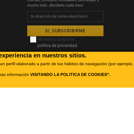
mucho más. ¡Recíbelo cada mes!
He leído y acepto la
política de privacidad.
experiencia en nuestros sitios.
un perfil elaborado a partir de tus hábitos de navegación (por ejemplo,
 más información
VISITANDO LA POLITICA DE COOKIES
".
e las PYMES, y gracias al cual ha puesto en marcha
ra ello ha contado con el apoyo del Programa Pyme
ropaSeSiente
cte con nosotros
Mapa del sitio