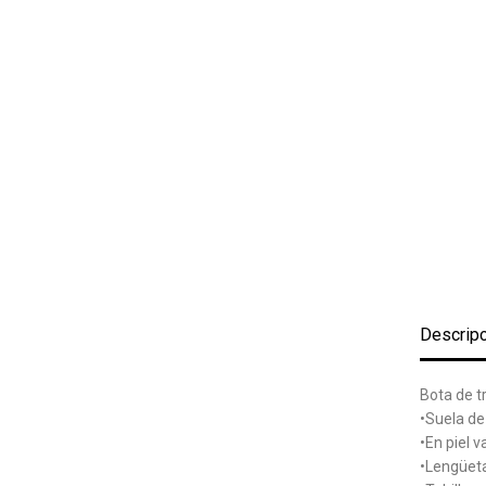
Descrip
Bota de t
•Suela de
•En piel 
•Lengüeta