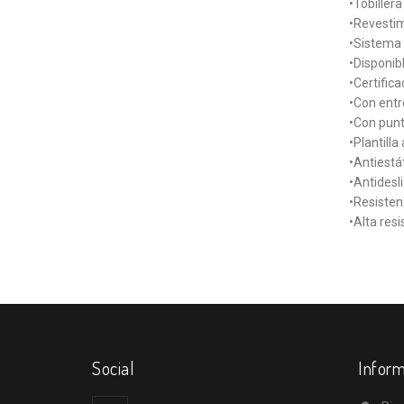
•Tobiller
•Revestim
•Sistema d
•Disponib
•Certific
•Con entr
•Con punt
•Plantilla
•Antiestát
•Antidesl
•Resistent
•Alta resi
Social
Inform