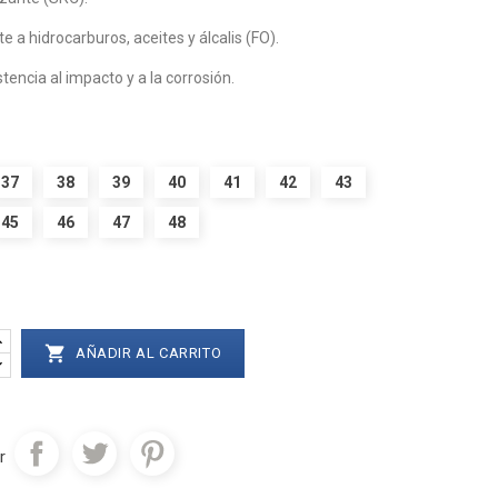
e a hidrocarburos, aceites y álcalis (FO).
stencia al impacto y a la corrosión.
37
38
39
40
41
42
43
45
46
47
48

AÑADIR AL CARRITO
r