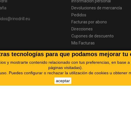
drill
Información personal
aña
Devoluciones de mercancía
Pedidos
idos@rinodrill.eu
Facturas por abono
Direcciones
Cupones de descuento
Mis Facturas
otras tecnologías para que podamos mejorar tu 
cios y mostrarte contenido relacionado con tus preferencias, en base a 
páginas visitadas).
so. Puedes configurar o rechazar la utilización de cookies u obtener
aceptar
o de Fondos Europeos cuyo objetivo es la mejora de la competitividad d
 digitalización y la competitividad de las pymes durante el año 2025. Pa
la Cámara de Comercio de Pontevedra, Vigo y Vilagarcía de Arousa. #Eu
go seguro
Términos y condiciones
Términos de revocación
Conta
© 2026 Rinodrill Technologies S.L