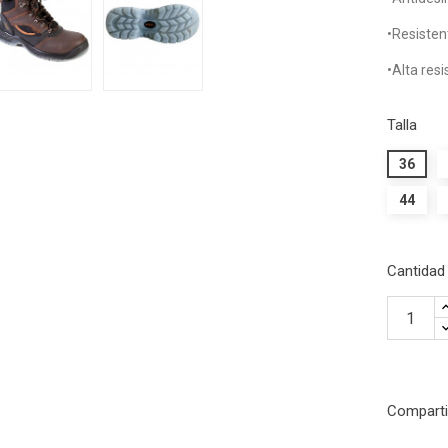
•Resistent
•Alta resi
Talla
36
44
Cantidad
Comparti