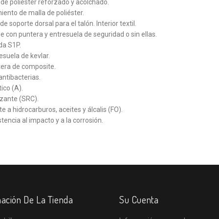
a de poliéster reforzado y acolchado.
iento de malla de poliéster.
e soporte dorsal para el talón. Interior textil.
le con puntera y entresuela de seguridad o sin ellas.
ada S1P.
esuela de kevlar.
era de composite.
 antibacterias.
ico (A).
izante (SRC).
e a hidrocarburos, aceites y álcalis (FO).
stencia al impacto y a la corrosión.
ación De La Tienda
Su Cuenta