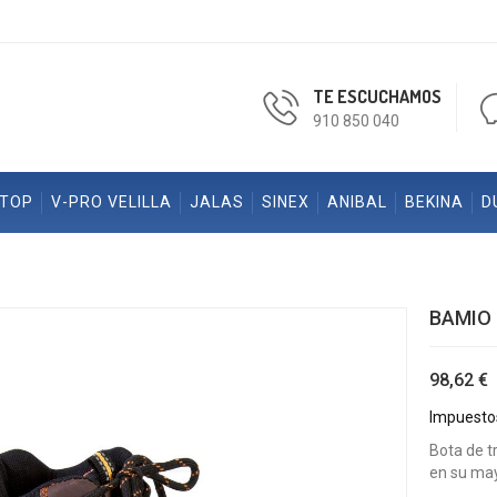
TE ESCUCHAMOS
910 850 040
ETOP
V-PRO VELILLA
JALAS
SINEX
ANIBAL
BEKINA
D
BAMIO 
98,62 €
Impuestos
Bota de t
en su may