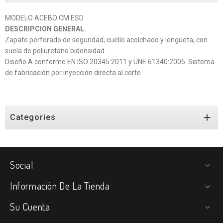
MODELO ACEBO CM ESD
DESCRIPCION GENERAL.
Zapato perforado de seguridad, cuello acolchado y lengüeta, con
suela de poliuretano bidensidad.
Diseño A conforme EN ISO 20345:2011 y UNE 61340:2005. Sistema
de fabricación por inyección directa al corte.

Categories
Social

Información De La Tienda

Su Cuenta
