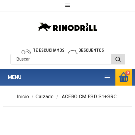

TE ESCUCHAMOS
DESCUENTOS
910 850 040
personalizados
0

MENU
Inicio
Calzado
ACEBO CM ESD S1+SRC