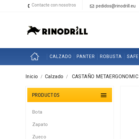
Contacte con nosotros
pedidos@rinodrill.eu
CALZADO
PANTER
ROBUSTA
SAF
Inicio
Calzado
CASTAÑO METAERGONOMIC
PRODUCTOS

Bota
Zapato
Zueco