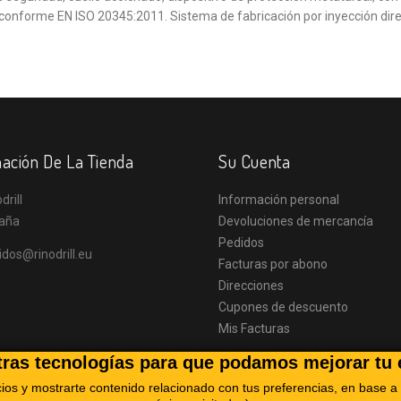
conforme EN ISO 20345:2011. Sistema de fabricación por inyección direc
ación De La Tienda
Su Cuenta
drill
Información personal
aña
Devoluciones de mercancía
Pedidos
idos@rinodrill.eu
Facturas por abono
Direcciones
Cupones de descuento
Mis Facturas
otras tecnologías para que podamos mejorar tu 
cios y mostrarte contenido relacionado con tus preferencias, en base a 