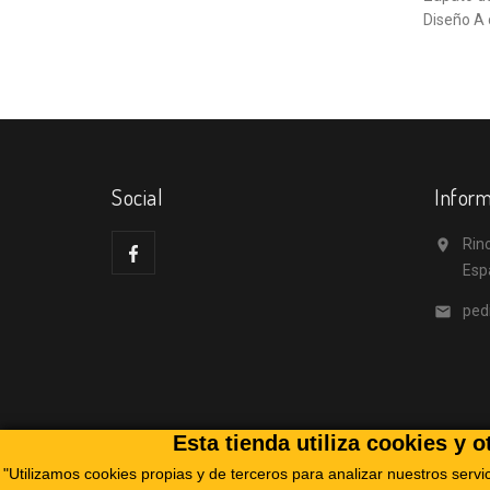
Diseño A 
Social
Inform
Rino

Esp
ped

Esta tienda utiliza cookies y 
"Utilizamos cookies propias y de terceros para analizar nuestros servi