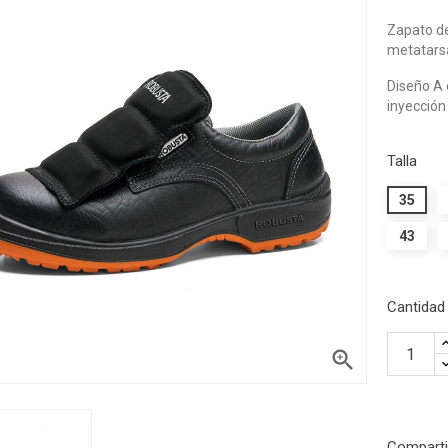
Zapato de
metatarsa
Diseño A 
inyección 
Talla
35
43
Cantidad

Comparti