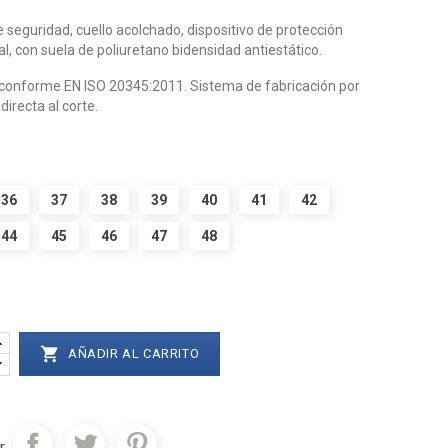
 seguridad, cuello acolchado, dispositivo de protección
l, con suela de poliuretano bidensidad antiestático.
conforme EN ISO 20345:2011. Sistema de fabricación por
directa al corte.
36
37
38
39
40
41
42
44
45
46
47
48

AÑADIR AL CARRITO
r