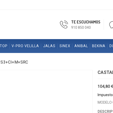
TE ESCUCHAMOS
910 850 040
ETOP
V-PRO VELILLA
JALAS
SINEX
ANIBAL
BEKINA
D
 S3+CI+M+SRC
CASTA
104,80 
Impuestos
MODELO 
DESCRIP