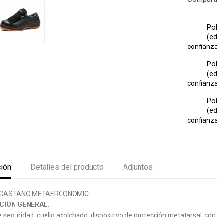
Pol
(ed
confianza 
Pol
(ed
confianza 
Pol
(ed
confianza 
ción
Detalles del producto
Adjuntos
CASTAÑO METAERGONOMIC
CION GENERAL.
 seguridad, cuello acolchado, dispositivo de protección metatarsal, con 