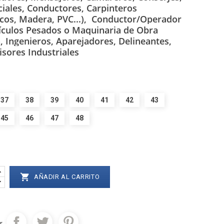
iales, Conductores,
Carpinteros
cos, Madera, PVC...),
Conductor/Operador
ículos Pesados o Maquinaria de Obra
a,
Ingenieros, Aparejadores, Delineantes,
sores Industriales
37
38
39
40
41
42
43
45
46
47
48

AÑADIR AL CARRITO
r