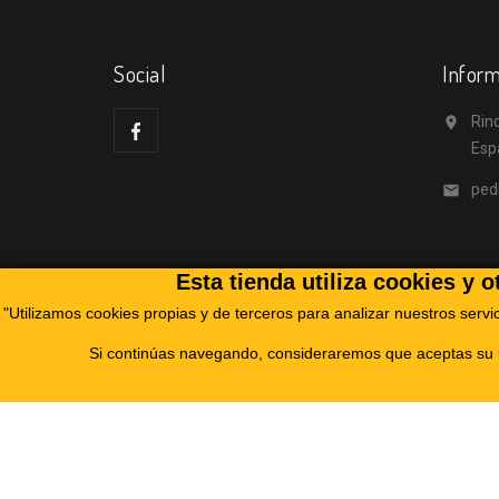
Social
Inform
Rino

Esp
ped

Esta tienda utiliza cookies y 
"Utilizamos cookies propias y de terceros para analizar nuestros servi
Si continúas navegando, consideraremos que aceptas su u
RINODRILL TECHNOLOGIES, S.L., ha sido beneficiari
un Plan de Acción con el objetivo de reforzar la
Digital de 