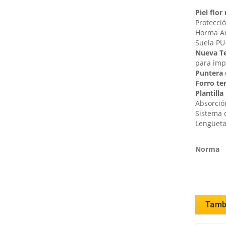
Piel flor
Protecció
Horma A
Suela
PU
Nueva T
para imp
Puntera 
Forro te
Plantill
Absorción
Sistema d
Lengüeta
Norma
Tambi