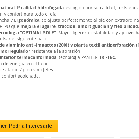
 natural 1ª calidad hidrofugada
, escogida por su calidad, resistenc
n y confort para todo el día.
ncha y
Ergonómica
, se ajusta perfectamente al pie con extraordina
+TPU que
mejora el agarre, tracción, amortiguación y flexibilidad
ecnología “OPTIMAL SOLE”
. Mayor ligereza, estabilidad y aprovec
ulsar el siguiente paso.
de aluminio anti-impactos (200J) y
planta textil antiperforación (
rmorregulador
resistente a la abrasión.
a interior termoconformada
, tecnología PANTER
TRI-TEC
.
 de energía en el talón.
e atado rápido sin ojetes.
 confort acolchada.
én Podría Interesarle