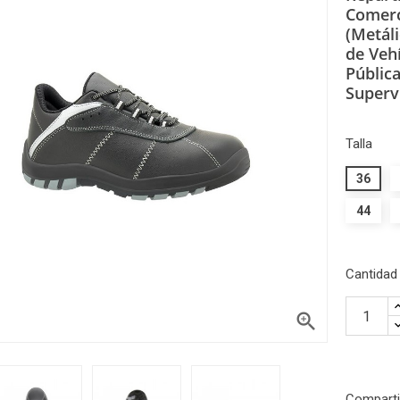
Comerc
(Metáli
de Veh
Públic
Supervi
Talla
36
44
Cantidad

Comparti