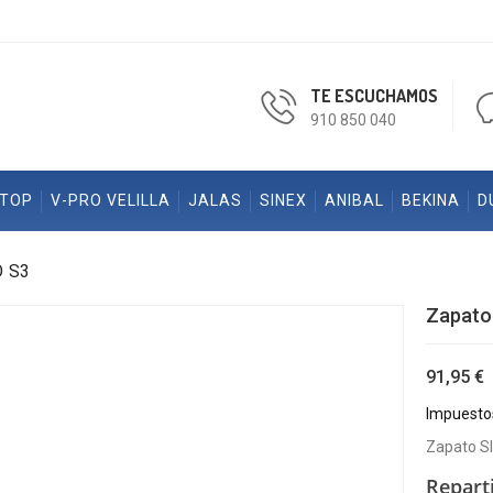
TE ESCUCHAMOS
910 850 040
ETOP
V-PRO VELILLA
JALAS
SINEX
ANIBAL
BEKINA
D
O S3
Zapato
91,95 €
Impuestos
Zapato S
Repart