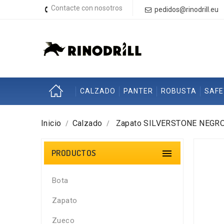
Contacte con nosotros
pedidos@rinodrill.eu
CALZADO
PANTER
ROBUSTA
SAF
Inicio
Calzado
Zapato SILVERSTONE NEGR
PRODUCTOS

Bota
Zapato
Zueco