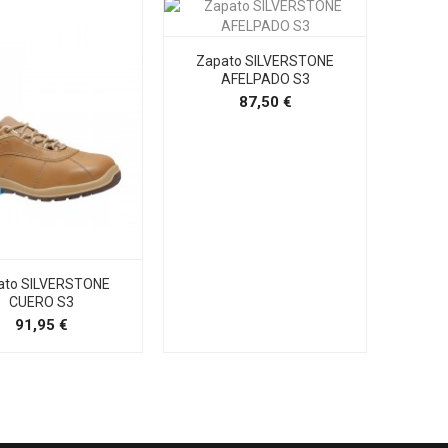
Zapato SILVERSTONE
AFELPADO S3
Precio
87,50 €
ato SILVERSTONE
Zapa
CUERO S3
Precio
91,95 €