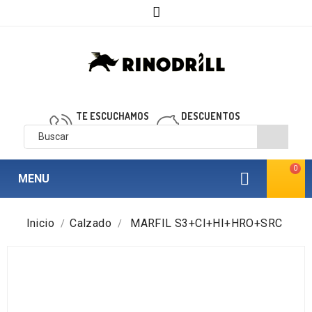

TE ESCUCHAMOS
DESCUENTOS
910 850 040
personalizados
0

MENU
Inicio
Calzado
MARFIL S3+CI+HI+HRO+SRC