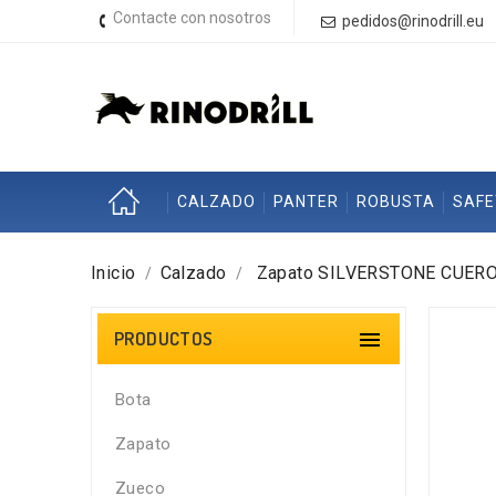
Contacte con nosotros
pedidos@rinodrill.eu
CALZADO
PANTER
ROBUSTA
SAF
Inicio
Calzado
Zapato SILVERSTONE CUERO
PRODUCTOS

Bota
Zapato
Zueco