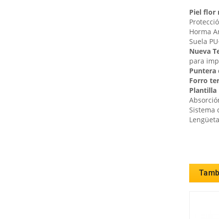
Piel flor
Protecció
Horma A
Suela
PU
Nueva T
para imp
Puntera 
Forro te
Plantill
Absorción
Sistema d
Lengüeta
Tambi