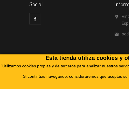
Social
Inform
Rino

Esp
ped

Esta tienda utiliza cookies y 
"Utilizamos cookies propias y de terceros para analizar nuestros servi
Si continúas navegando, consideraremos que aceptas su u
RINODRILL TECHNOLOGIES, S.L., ha sido beneficiari
un Plan de Acción con el objetivo de reforzar la
Digital de 
Aviso legal
Sobre nosotros
Pa