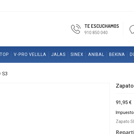
TE ESCUCHAMOS
910 850 040
ETOP
V-PRO VELILLA
JALAS
SINEX
ANIBAL
BEKINA
D
 S3
Zapato
91,95 €
Impuestos
Zapato S
Repart