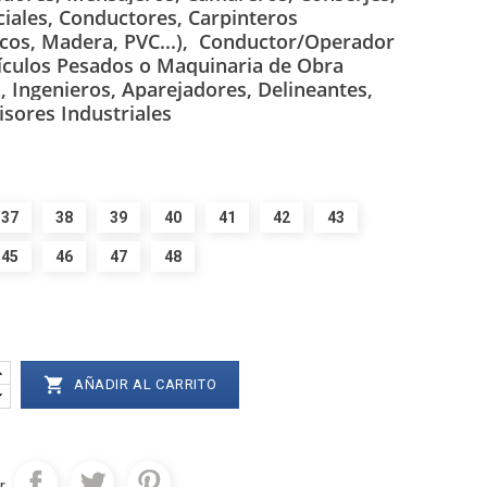
iales, Conductores,
Carpinteros
cos, Madera, PVC...),
Conductor/Operador
ículos Pesados o Maquinaria de Obra
a,
Ingenieros, Aparejadores, Delineantes,
sores Industriales
37
38
39
40
41
42
43
45
46
47
48

AÑADIR AL CARRITO
r