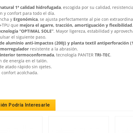
 natural 1ª calidad hidrofugada
, escogida por su calidad, resistenc
n y confort para todo el día.
ncha y
Ergonómica
, se ajusta perfectamente al pie con extraordina
+TPU que
mejora el agarre, tracción, amortiguación y flexibilidad
ecnología “OPTIMAL SOLE”
. Mayor ligereza, estabilidad y aprovec
ulsar el siguiente paso.
de aluminio anti-impactos (200J) y
planta textil antiperforación (
rmorregulador
resistente a la abrasión.
a interior termoconformada
, tecnología PANTER
TRI-TEC
.
 de energía en el talón.
e atado rápido sin ojetes.
 confort acolchada.
én Podría Interesarle