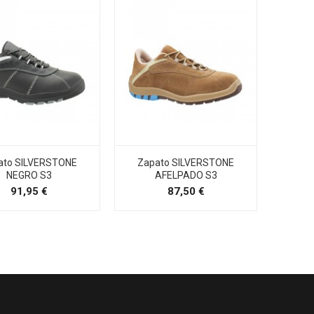
ato SILVERSTONE
Zapato SILVERSTONE
Zapa
NEGRO S3
AFELPADO S3
Precio
Precio
91,95 €
87,50 €