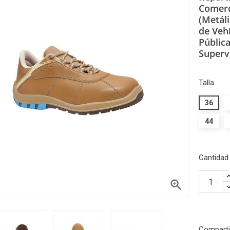
Comerc
(Metáli
de Veh
Públic
Supervi
Talla
36
44
Cantidad

Comparti