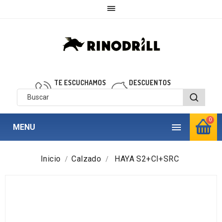

TE ESCUCHAMOS
DESCUENTOS
910 850 040
personalizados
0

MENU
Inicio
Calzado
HAYA S2+CI+SRC