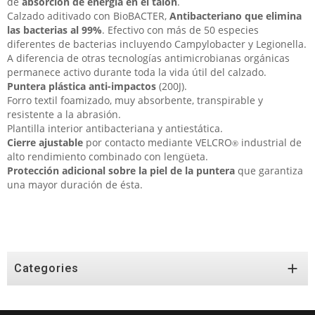
de
absorción de energía en el talón
.
Calzado aditivado con BioBACTER,
Antibacteriano que elimina
las bacterias al 99%
. Efectivo con más de 50 especies
diferentes de bacterias incluyendo Campylobacter y Legionella.
A diferencia de otras tecnologías antimicrobianas orgánicas
permanece activo durante toda la vida útil del calzado.
Puntera plástica anti-impactos
(200J).
Forro textil foamizado, muy absorbente, transpirable y
resistente a la abrasión.
Plantilla interior antibacteriana y antiestática.
Cierre ajustable
por contacto mediante VELCRO
industrial de
®
alto rendimiento combinado con lengüeta.
Protección adicional sobre la piel de la puntera
que garantiza
una mayor duración de ésta.

Categories