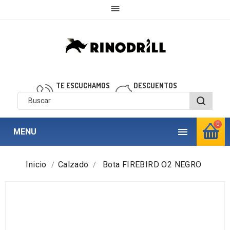

TE ESCUCHAMOS
DESCUENTOS
910 850 040
personalizados
0

MENU
Inicio
Calzado
Bota FIREBIRD O2 NEGRO