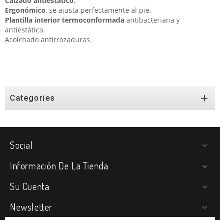
Calzado antiestático
.
Ergonómico
, se ajusta perfectamente al pie.
Plantilla interior termoconformada
antibacteriana y
antiestática.
Acolchado antirrozaduras.

Categories
Social

Información De La Tienda

Su Cuenta

Newsletter
