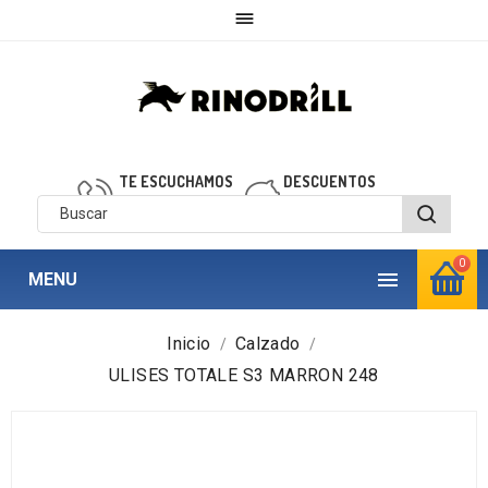

TE ESCUCHAMOS
DESCUENTOS
910 850 040
personalizados
0

MENU
Inicio
Calzado
ULISES TOTALE S3 MARRON 248