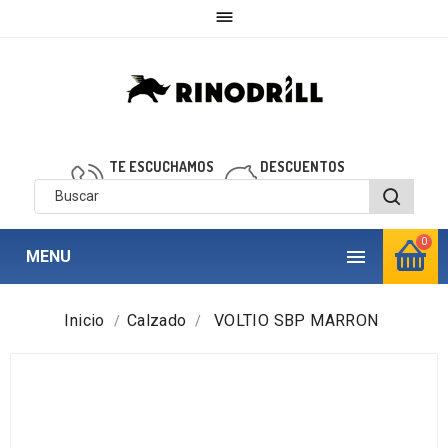

TE ESCUCHAMOS
DESCUENTOS
910 850 040
personalizados
0

MENU
Inicio
Calzado
VOLTIO SBP MARRON