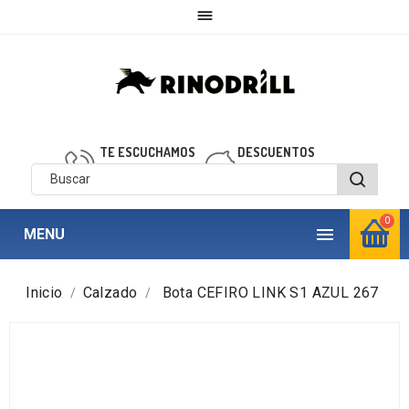

TE ESCUCHAMOS
DESCUENTOS
910 850 040
personalizados
0

MENU
Inicio
Calzado
Bota CEFIRO LINK S1 AZUL 267