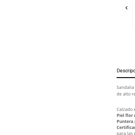

Descrip
Sandalia
de alto r
Calzado 
Piel flor
Puntera 
Certific
para las