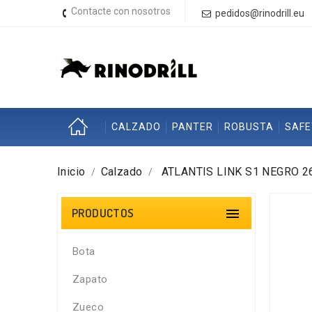
Contacte con nosotros
pedidos@rinodrill.eu
CALZADO
PANTER
ROBUSTA
SAF
Inicio
Calzado
ATLANTIS LINK S1 NEGRO 2
PRODUCTOS

Bota
Zapato
Zueco