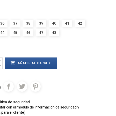
36
37
38
39
40
41
42
44
45
46
47
48

AÑADIR AL CARRITO
r
ítica de seguridad
itar con el módulo de Información de seguridad y
para el cliente)