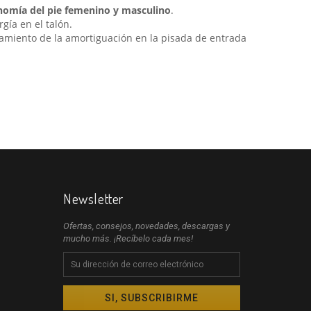
nomía del pie femenino y masculino
.
gía en el talón.
hamiento de la amortiguación en la pisada de entrada
Newsletter
Ofertas, consejos, novedades, descargas y
mucho más. ¡Recíbelo cada mes!