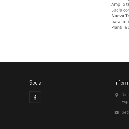
Amplio t
Suela con
Nueva T
para imp
Plantilla
Social
Inform
Rino

Esp
ped
