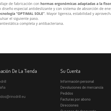
allaje de fabricación con
hormas ergonómicas adaptadas a la fiso
 diseño especial antideslizante y con sistema de absorción de ener
ecnología “OPTIMAL SOLE”
. Mayor ligereza, estabilidad y aprovec
ulsar el siguiente paso.
 antiestática completa y antibacteriana.
ación De La Tienda
Su Cuenta
drill
Información personal
aña
Devoluciones de mercancía
Pedidos
idos@rinodrill.eu
Facturas por abono
Direcciones