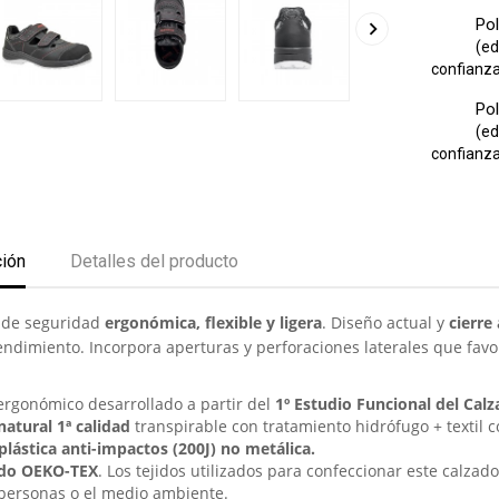
Pol

(ed
confianza 
Pol
(ed
confianza 
ción
Detalles del producto
 de seguridad
ergonómica, flexible y ligera
. Diseño actual y
cierre
endimiento. Incorpora aperturas y perforaciones laterales que favor
ergonómico desarrollado a partir del
1º Estudio Funcional del Cal
 natural 1ª calidad
transpirable con tratamiento hidrófugo + textil co
plástica anti-impactos (200J)
no metálica.
ado OEKO-TEX
. Los tejidos utilizados para confeccionar este calza
 personas o el medio ambiente.