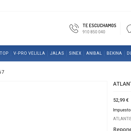
TE ESCUCHAMOS
910 850 040
ETOP
V-PRO VELILLA
JALAS
SINEX
ANIBAL
BEKINA
D
67
ATLANT
52,99 €
Impuestos
ATLANTIS
Repone