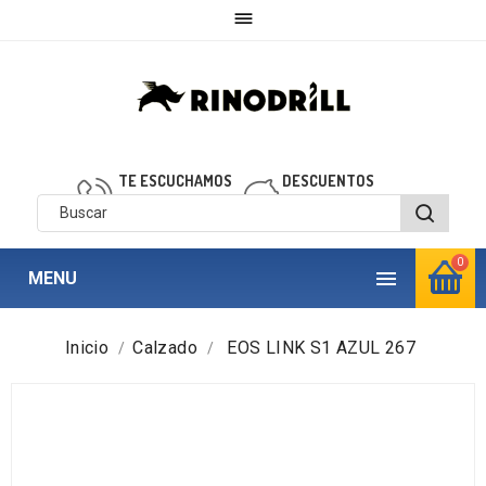

TE ESCUCHAMOS
DESCUENTOS
910 850 040
personalizados
0

MENU
Inicio
Calzado
EOS LINK S1 AZUL 267