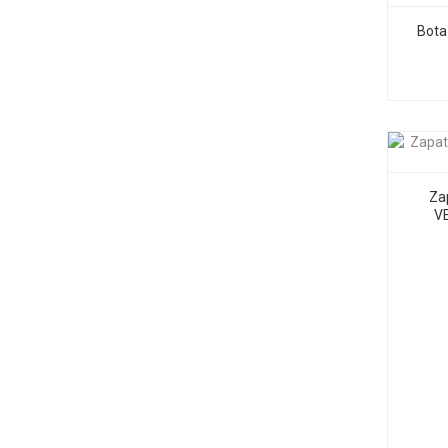
Bota
Za
V