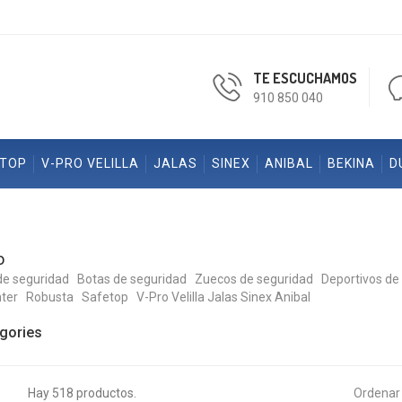
TE ESCUCHAMOS
910 850 040
ETOP
V-PRO VELILLA
JALAS
SINEX
ANIBAL
BEKINA
D
o
de seguridad
Botas de seguridad
Zuecos de seguridad
Deportivos de
ter
Robusta
Safetop
V-Pro Velilla
Jalas
Sinex
Anibal
gories
Hay 518 productos.
Ordenar 