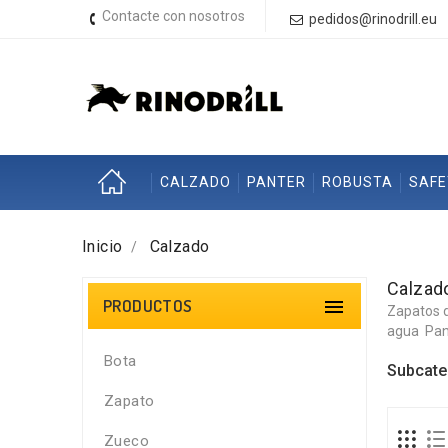
Contacte con nosotros
pedidos@rinodrill.eu
CALZADO
PANTER
ROBUSTA
SAF
Inicio
Calzado
Calzad
PRODUCTOS

Zapatos 
agua
Pan
Bota
Subcate
Zapato
Zueco