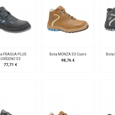
ta FRAGUA PLUS
Bota MONZA S3 Cuero
Bota
OXÍGENO S3
Precio
98,76 €
Precio
77,71 €