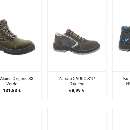
 Alpina Óxigeno S3
Zapato CAURO S1P
Bot
Verde
Oxígeno
N
Precio
Precio
131,83 €
68,99 €