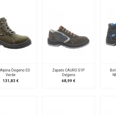
 Alpina Óxigeno S3
Zapato CAURO S1P
Bot
Verde
Oxígeno
N
Precio
Precio
131,83 €
68,99 €