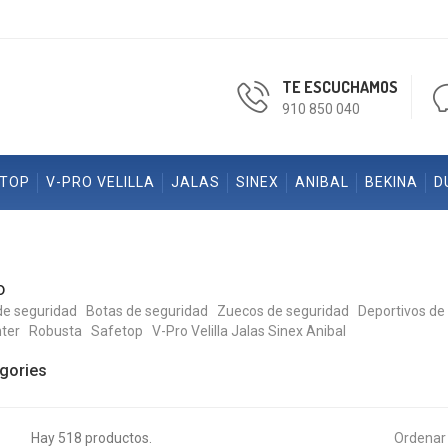
TE ESCUCHAMOS
910 850 040
ETOP
V-PRO VELILLA
JALAS
SINEX
ANIBAL
BEKINA
D
o
de seguridad
Botas de seguridad
Zuecos de seguridad
Deportivos de
ter
Robusta
Safetop
V-Pro Velilla
Jalas
Sinex
Anibal
gories
Hay 518 productos.
Ordenar 