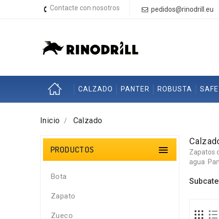
Contacte con nosotros
pedidos@rinodrill.eu
CALZADO
PANTER
ROBUSTA
SAF
Inicio
Calzado
Calzad
PRODUCTOS

Zapatos 
agua
Pan
Bota
Subcate
Zapato
Zueco